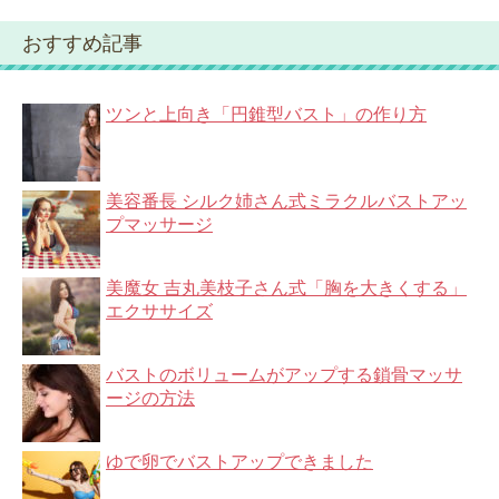
おすすめ記事
ツンと上向き「円錐型バスト」の作り方
美容番長 シルク姉さん式ミラクルバストアッ
プマッサージ
美魔女 吉丸美枝子さん式「胸を大きくする」
エクササイズ
バストのボリュームがアップする鎖骨マッサ
ージの方法
ゆで卵でバストアップできました