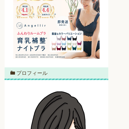
プロフィール