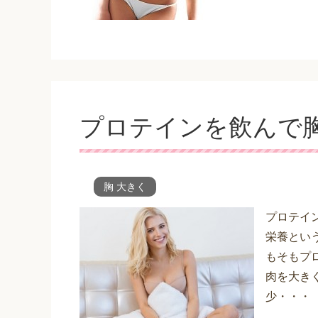
プロテインを飲んで
胸 大きく
プロテイ
栄養とい
もそもプ
肉を大き
少・・・