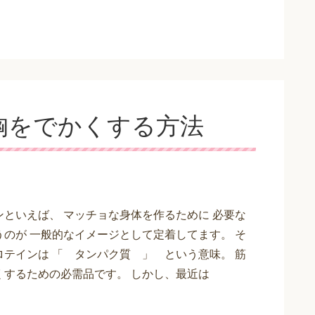
胸をでかくする方法
ンといえば、 マッチョな身体を作るために 必要な
うのが 一般的なイメージとして定着してます。 そ
ロテインは 「 タンパク質 」 という意味。 筋
くするための必需品です。 しかし、最近は