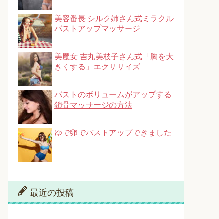
美容番長 シルク姉さん式ミラクル
バストアップマッサージ
美魔女 吉丸美枝子さん式「胸を大
きくする」エクササイズ
バストのボリュームがアップする
鎖骨マッサージの方法
ゆで卵でバストアップできました
最近の投稿