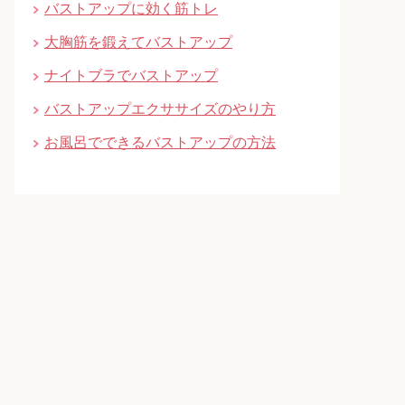
バストアップに効く筋トレ
大胸筋を鍛えてバストアップ
ナイトブラでバストアップ
バストアップエクササイズのやり方
お風呂でできるバストアップの方法