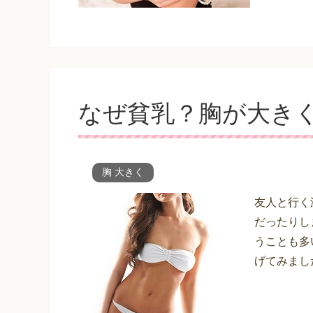
なぜ貧乳？胸が大き
胸 大きく
友人と行く
だったりし
うことも多
げてみまし