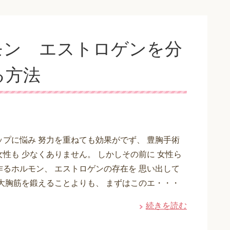
モン エストロゲンを分
る方法
ップに悩み 努力を重ねても効果がでず、 豊胸手術
性も 少なくありません。 しかしその前に 女性ら
作るホルモン、 エストロゲンの存在を 思い出して
 大胸筋を鍛えることよりも、 まずはこのエ・・・
続きを読む