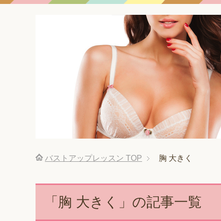
バストアップレッスン
TOP
胸 大きく
「胸 大きく」の記事一覧