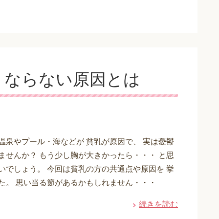
くならない原因とは
温泉やプール・海などが 貧乳が原因で、 実は憂鬱
ませんか？ もう少し胸が大きかったら・・・ と思
いでしょう。 今回は貧乳の方の共通点や原因を 挙
た。 思い当る節があるかもしれません・・・
続きを読む