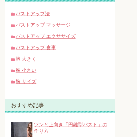
バストアップ法
バストアップ マッサージ
バストアップ エクササイズ
バストアップ 食事
胸 大きく
胸 小さい
胸 サイズ
おすすめ記事
ツンと上向き「円錐型バスト」の
作り方