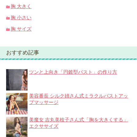
胸 大きく
胸 小さい
胸 サイズ
おすすめ記事
ツンと上向き「円錐型バスト」の作り方
美容番長 シルク姉さん式ミラクルバストアッ
プマッサージ
美魔女 吉丸美枝子さん式「胸を大きくする」
エクササイズ