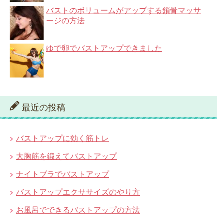
バストのボリュームがアップする鎖骨マッサ
ージの方法
ゆで卵でバストアップできました
最近の投稿
バストアップに効く筋トレ
大胸筋を鍛えてバストアップ
ナイトブラでバストアップ
バストアップエクササイズのやり方
お風呂でできるバストアップの方法