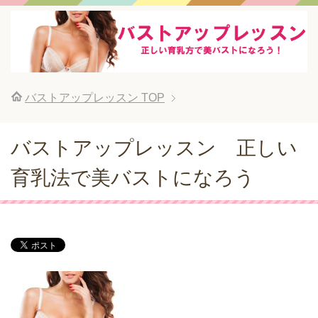
バストアップレッスン
TOP
バストアップレッスン 正しい
育乳法で美バストになろう