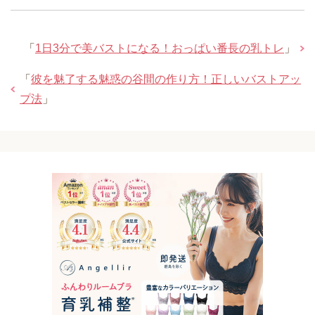
「
1日3分で美バストになる！おっぱい番長の乳トレ
」
「
彼を魅了する魅惑の谷間の作り方！正しいバストアッ
プ法
」